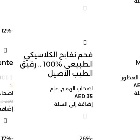
لة
-12%
فحم نفايح الكلاسيكي
ente
الطبيعي 100‎%‎ .. رفيق
الطيب الأصيل
العطور
5
A
اصحاب الهمم
,
عام
لة
اصحاب
35
AED
250
ED
إضافة إلى السلة
إضافة 
-17%
-26%