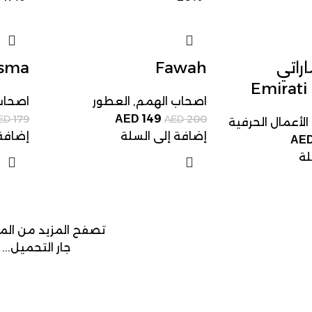
اراتي
Fawah
sma
Emirati
اصحاب الهمم
,
العطور
اصحاب
149
179
AED
200
ED
AED
الأعمال الحرفية
إضافة إلى السلة
إضافة 
AE
لة
تصفح المزيد من الم
جار التحميل...