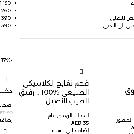
م
130
D
D
260
خص للاعلى
390
D
لى الى الادنى
390
D
-17%
فحم نفايح الكلاسيكي
وق
دخـــ
الطبيعي 100‎%‎ .. رفيق
الطيب الأصيل
اصحاب
90
AED
اصحاب الهمم
,
عام
العطور
إضافة 
35
AED
إضافة إلى السلة