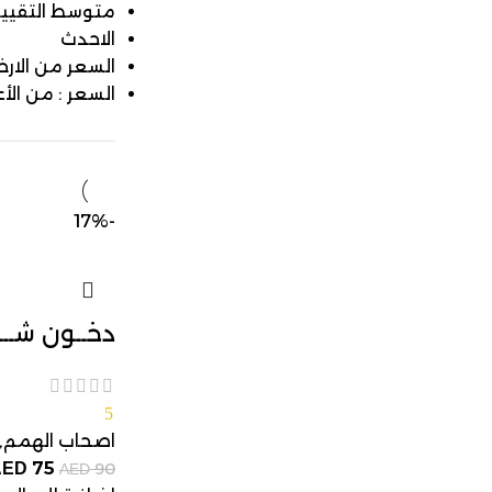
متوسط التقيي
الاحدث
السعر من الار
السعر : من الأع
-17%
دخــون شــ
5
اصحاب الهمم
,
75
AED
90
AED