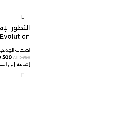
التطور الإم
 Evolution
اصحاب الهمم
,
300
D
750
AED
إضافة إلى الس