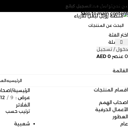
من نحن
تواصل معنا
Skip to navigation
تسجيل كبائع
Skip to main content
اختر الفئة
المفضلة
دخول / تسجيل
0
عنصر
0
AED
القائمة
الرئيسيه
الع
اقسام المنتجات
الرئيسية
اصحاب
عرض
9
12
اصحاب الهمم
الفلاتر
الأعمال الحرفية
ترتيب حسب
العطور
عام
شعبية