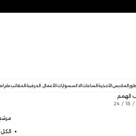
طور
الملابس
الأحذية
الساعات
الاكسسوارات
الأعمال الحرفية
الحقائب
عام
اص
 الهمم
24
18
مرشح 
الكل