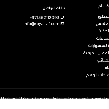
اقسام
بيانات التواصل
لعطور
971562112093+
لملابس
info@royallvlf.com
أحذية
لساعات
لاكسسوارات
أعمال الحرفية
لحقائب
ام
صحاب الهمم
ع الحقوق محفوظه لمنصة رويال ليفل تصميم و تطوير
شركة فيرست مارك