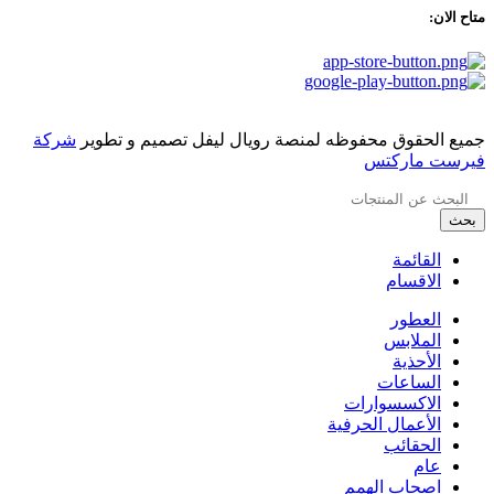
متاح الان:
جميع الحقوق محفوظه لمنصة رويال ليفل تصميم و تطوير
شركة
فيرست ماركتس
بحث
القائمة
الاقسام
العطور
الملابس
الأحذية
الساعات
الاكسسوارات
الأعمال الحرفية
الحقائب
عام
اصحاب الهمم