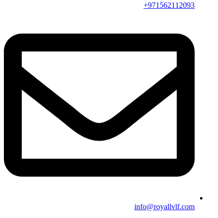
971562112093+
info@royallvlf.com