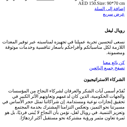
AED
150.
Size: 90*70 cm
إضافة إلى السلة
عرض سريع
رويال ليفل
نسعى لتحسين تجربة عميلنا في تجهيزه لمناسبته عبر توفير المعدات
اللازمة لكل مناسباتكم وأفراحكم بأسعار تنافسية وخدمات موثوقة
ومضمونة.
كن بائع معنا
تصفح جميع البائعين
الشركاء الاستراتيجيون
نُقدّم أسمى آيات الشكر والعرفان لشركاء النجاح من المؤسسات
والجهات الحكومية، الذين كان لدعمهم وتعاونهم الأثر الكبير في
تحقيق إنجازات نوعية ومستدامة. إن شراكاتنا تمثل حجر الأساس في
مسيرتنا نحو التميز، وتعكس التزامنا المشترك بخدمة المجتمع
وتعزيز التنمية. في رويال لفل، نؤمن بأن النجاح لا يُبنى فرديًا، بل هو
ثمرة تعاون مثمر ورؤية مشتركة نحو مستقبل أكثر ازدهارًا.