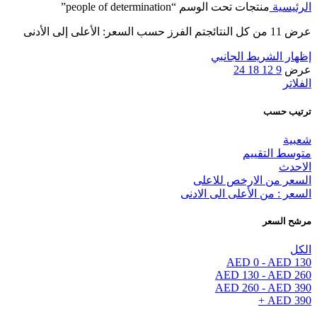
الرئيسية
منتجات تحت الوسم “people of determination”
عرض ⁦11⁩ من كل النتائج
تم الفرز حسب السعر: الأعلى إلى الأدنى
إظهار الشريط الجانبي
عرض
9
12
18
24
الفلاتر
ترتيب حسب
شعبية
متوسط التقييم
الاحدث
السعر من الارخص للاعلى
السعر : من الأعلى الى الادنى
مرشح السعر
الكل
AED
0
-
AED
130
AED
130
-
AED
260
AED
260
-
AED
390
+
AED
390