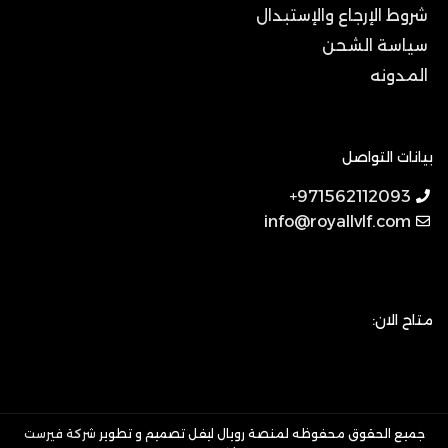
شروط الإرجاع والإستبدال
سياسة الشحن
المدونه
بيانات التواصل
971562112093+
info@royallvlf.com
متاح الان:
جميع الحقوق محفوظه لمنصة رويال ليفل تصميم و تطوير
شركة فيرست